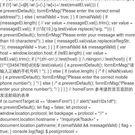
{ if (!/[-\w\.]+@[-\w\.]+(\.[-\w]+)+/.test(emailEl.val())) {
e.preventDefault(); formErrMsg("Please enter the correct email
address!"); } else { emailValid = true; } } if (emailValid) { if
(messageEl.length) { // var value = messageEl.val().trim(); var value =
messageEl.val(); if (!/\S{10,}/g.test(value.replace(/\s/g, ""))) {
e.preventDefault(); formErrMsg("Please enter your message with more
than 10 characters!"); } else { messageEl.val(value.replace(eRegStr,
'')); messageValid = true; } } } if (emailValid && messageValid) { var
host = window.location.host; if (telEl.length) { var value =
telEl.val().trim(); if (/^(zh\-cn\.)/.test(host) || /\.risingcn\./.test(host)) { if
(!/^1[3456789]\d{9}$/.test(value)) { e.preventDefault(); formErrMsg("请
输入正确的手机号码！"); } } else { if (value.length) { /* if ( isNaN(value)
) { e.preventDefault(); formErrMsg("Please enter the correct mobile
phone number"); } */ } else { /* e.preventDefault(); formErrMsg("Please
enter your phone number"); */ } } } } // homeForm 参考捷胜首页底部的
发送邮箱的表单
if (e.currentTarget.id == "dowmForm") { // alert("asd1f2s1df");
e.preventDefault(); let flag = false; let protocol =
window.location.protocol; let backpage = protocol + "//" +
document.location.hostname + "/inquiryok?back=" +
document.location.pathname; if (emailValid && messageValid) { flag =
true; } console.log(flag) $.post(protocol +