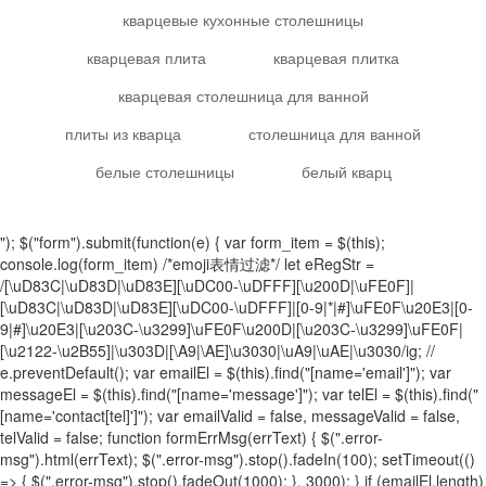
кварцевые кухонные столешницы
кварцевая плита
кварцевая плитка
кварцевая столешница для ванной
плиты из кварца
столешница для ванной
белые столешницы
белый кварц
"); $("form").submit(function(e) { var form_item = $(this);
console.log(form_item) /*emoji表情过滤*/ let eRegStr =
/[\uD83C|\uD83D|\uD83E][\uDC00-\uDFFF][\u200D|\uFE0F]|
[\uD83C|\uD83D|\uD83E][\uDC00-\uDFFF]|[0-9|*|#]\uFE0F\u20E3|[0-
9|#]\u20E3|[\u203C-\u3299]\uFE0F\u200D|[\u203C-\u3299]\uFE0F|
[\u2122-\u2B55]|\u303D|[\A9|\AE]\u3030|\uA9|\uAE|\u3030/ig; //
e.preventDefault(); var emailEl = $(this).find("[name='email']"); var
messageEl = $(this).find("[name='message']"); var telEl = $(this).find("
[name='contact[tel]']"); var emailValid = false, messageValid = false,
telValid = false; function formErrMsg(errText) { $(".error-
msg").html(errText); $(".error-msg").stop().fadeIn(100); setTimeout(()
=> { $(".error-msg").stop().fadeOut(1000); }, 3000); } if (emailEl.length)